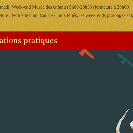
amedi (Week-end Musée des enfants) 9h00-20h30 (fermeture à 20h00)
ture : Fermé le lundi (sauf les jours fériés, les week-ends prolongés et 
ations pratiques