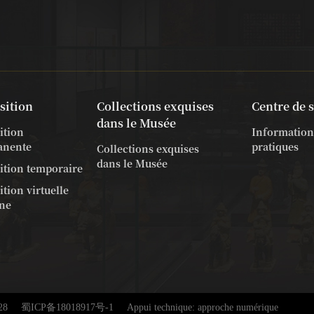
sition
Collections exquises
Centre de 
dans le Musée
ition
Information
anente
pratiques
Collections exquises
dans le Musée
ition temporaire
tion virtuelle
gne
28
蜀ICP备18018917号-1
Appui technique: approche numérique