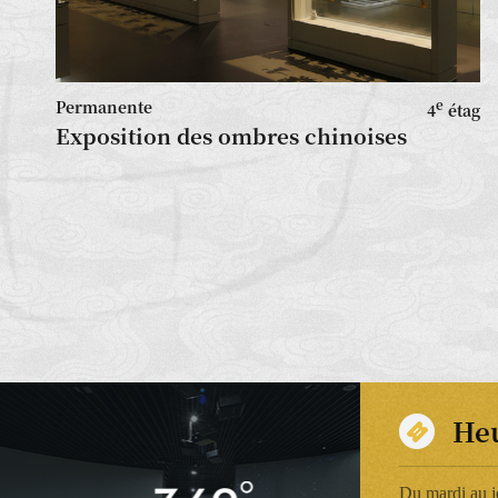
Permanente
e
4
étag
Exposition des ombres chinoises
Heu
Du mardi au j