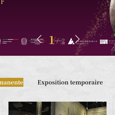
2


/
2
rmanente
Exposition temporaire