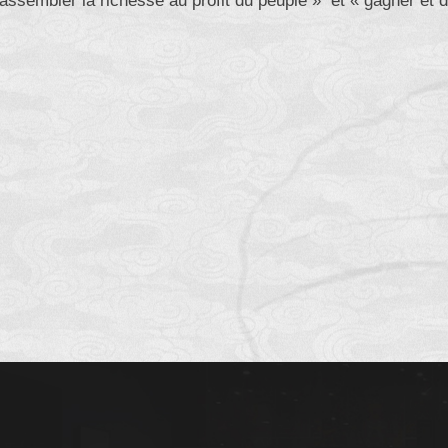
rassembler la richesse au profit du peuple » et « gagner et 