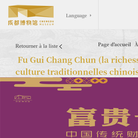
Language

Page d'accueil
À
Retourner à la liste
Fu Gui Chang Chun (la richesse 
culture traditionnelles chinoi