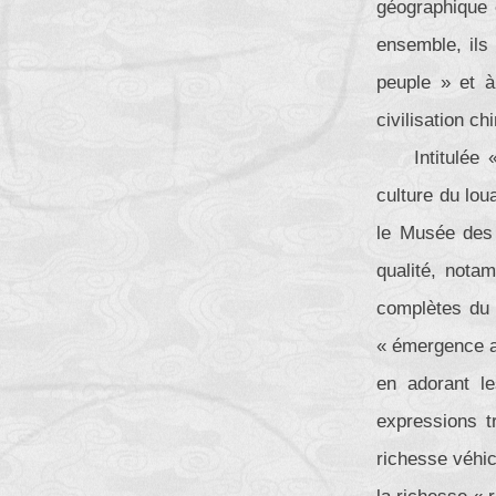
géographique e
ensemble, ils 
peuple » et à
civilisation ch
Intitulée
culture du lou
le Musée des 
qualité, nota
complètes du 
« émergence au
en adorant l
expressions tr
richesse véhic