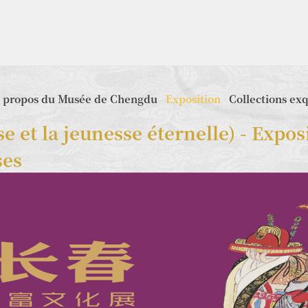
 propos du Musée de Chengdu
Exposition
Collections ex
et la jeunesse éternelle) - Exposit
ses