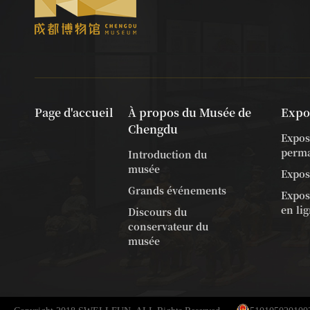
Page d'accueil
À propos du Musée de
Expo
Chengdu
Expos
perm
Introduction du
musée
Expos
Grands événements
Exposi
en li
Discours du
conservateur du
musée