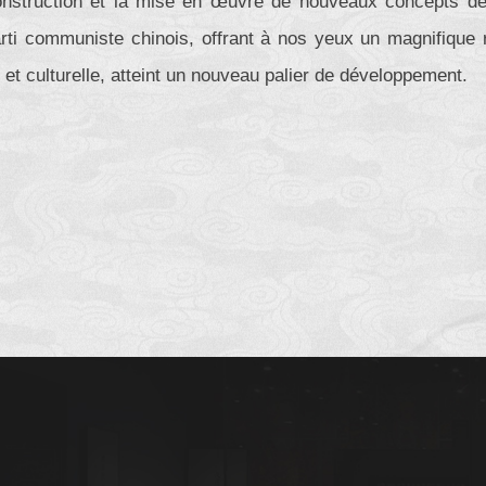
onstruction et la mise en œuvre de nouveaux concepts d
arti communiste chinois, offrant à nos yeux un magnifique 
e et culturelle, atteint un nouveau palier de développement.