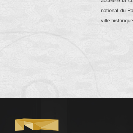
accélère la c
national du P
ville historiqu