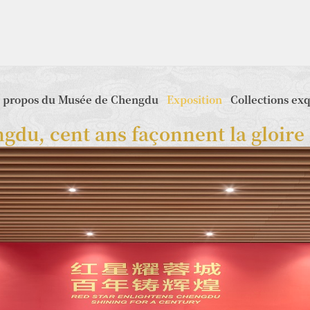
 propos du Musée de Chengdu
Exposition
Collections ex
ngdu, cent ans façonnent la gloire