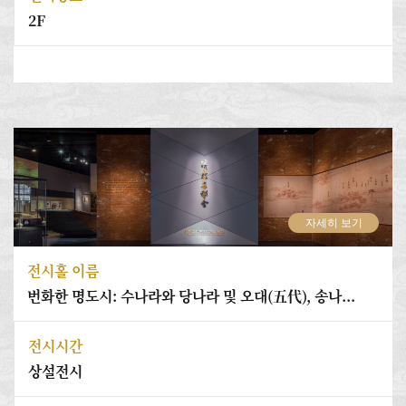
2F
자세히 보기
전시홀 이름
번화한 명도시: 수나라와 당나라 및 오대(五代), 송나...
전시시간
상설전시