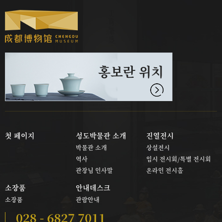
홍보란 위치
첫 페이지
성도박물관 소개
진열전시
박물관 소개
상설전시
역사
임시 전시회/특별 전시회
관장님 인사말
온라인 전시홀
소장품
안내데스크
소장품
관람안내
028 - 6827 7011