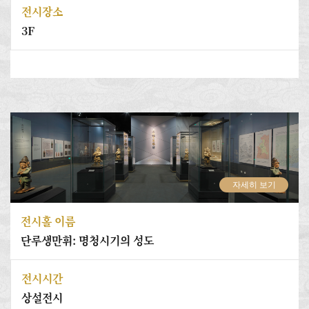
전시장소
3F
자세히 보기
전시홀 이름
단루생만휘: 명청시기의 성도
전시시간
상설전시