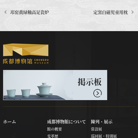
邛窑黄緑釉高足瓷炉
定窯白磁児童用枕
掲示板
ホーム
成都博物館について
陳列・展示
館の概要
常設展
変革歴
巡回展・特別展