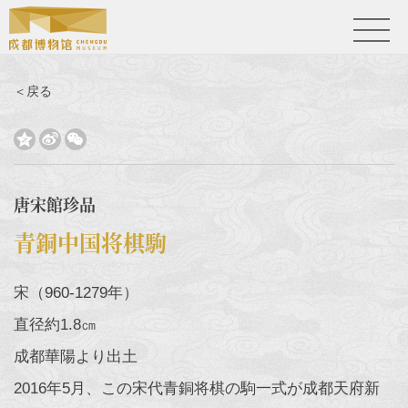
＜戻る



唐宋館珍品
青銅中国将棋駒
宋（960-1279年）
直径約1.8㎝
成都華陽より出土
2016年5月、この宋代青銅将棋の駒一式が成都天府新