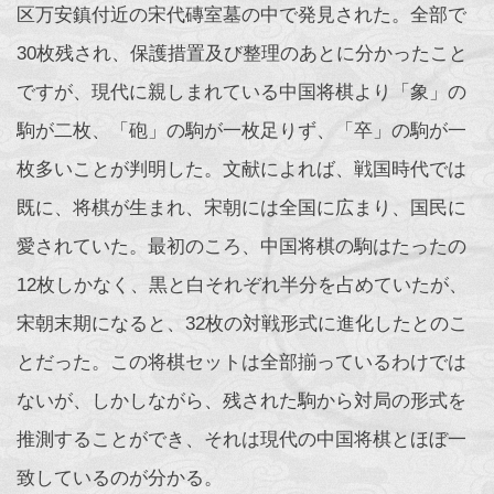
区万安鎮付近の宋代磚室墓の中で発見された。全部で
30枚残され、保護措置及び整理のあとに分かったこと
ですが、現代に親しまれている中国将棋より「象」の
駒が二枚、「砲」の駒が一枚足りず、「卒」の駒が一
枚多いことが判明した。文献によれば、戦国時代では
既に、将棋が生まれ、宋朝には全国に広まり、国民に
愛されていた。最初のころ、中国将棋の駒はたったの
12枚しかなく、黒と白それぞれ半分を占めていたが、
宋朝末期になると、32枚の対戦形式に進化したとのこ
とだった。この将棋セットは全部揃っているわけでは
ないが、しかしながら、残された駒から対局の形式を
推測することができ、それは現代の中国将棋とほぼ一
致しているのが分かる。