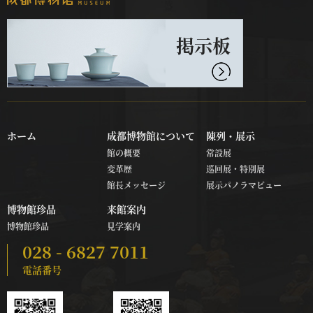
掲示板
ホーム
成都博物館について
陳列・展示
館の概要
常設展
変革歴
巡回展・特別展
館長メッセージ
展示パノラマビュー
博物館珍品
来館案内
博物館珍品
見学案内
028 - 6827 7011
電話番号