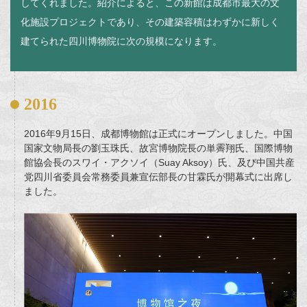
してくれました。紹介によると、この新館は成都市最大の文
化施設プロジェクトであり、その建築容積はわずかに新しく
建てられた四川博物院に次の規模になります。
2016
2016年9月15日、成都博物館は正式にオープンしました。中国
国家文物局長の劉玉珠氏、故宮博物院長の単霽翔氏、国際博物
館協会長のスワイ・アクソイ（Suay Aksoy）氏、及び中国共産
党四川省委員会常務委員兼宣伝部長の甘霖氏が開幕式に出席し
ました。