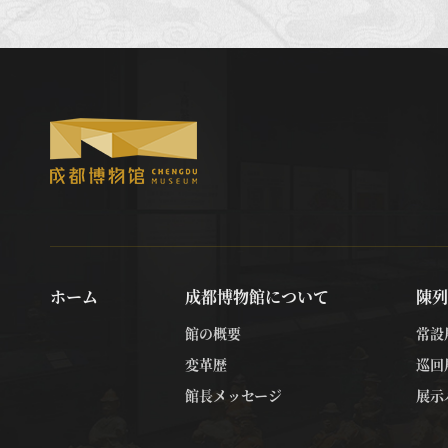
ホーム
成都博物館について
陳列
館の概要
常設
変革歴
巡回
館長メッセージ
展示