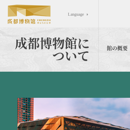
Language

成都博物館に
館の概要
ついて