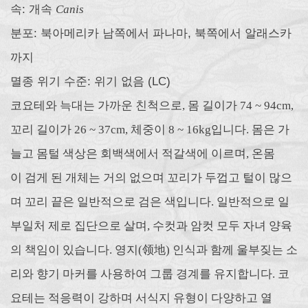
속: 개속
Canis
분포: 북아메리카 남쪽에서 파나마, 북쪽에서 알래스카
까지
멸종 위기 수준: 위기 없음 (LC)
코요테와 늑대는 가까운 친척으로, 몸 길이가 74 ~ 94cm,
꼬리 길이가 26 ~ 37cm, 체중이 8 ~ 16kg입니다. 몸은 가
늘고 몸털 색상은 회백색에서 적갈색에 이르며, 온몸
이 검게 된 개체는 거의 없으며 꼬리가 두껍고 털이 많으
며 꼬리 끝은 일반적으로 검은 색입니다. 일반적으로 일
부일처 제로 집단으로 살며, 수컷과 암컷 모두 자녀 양육
의 책임이 있습니다. 영지(领地) 인식과 함께 울부짖는 소
리와 향기 마커를 사용하여 그룹 경계를 유지합니다. 코
요테는 적응력이 강하며 서식지 유형이 다양하고 열