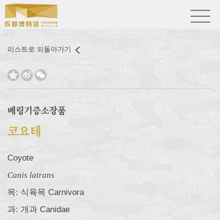
리스트로 되돌아가기



베링기증소장품
코요테
Coyote
Canis latrans
목: 식육목 Carnivora
과: 개과 Canidae