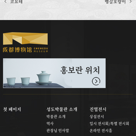
코요테
벵갈호랑이
홍보란 위치
첫 페이지
성도박물관 소개
진열전시
박물관 소개
상설전시
역사
임시 전시회/특별 전시회
관장님 인사말
온라인 전시홀