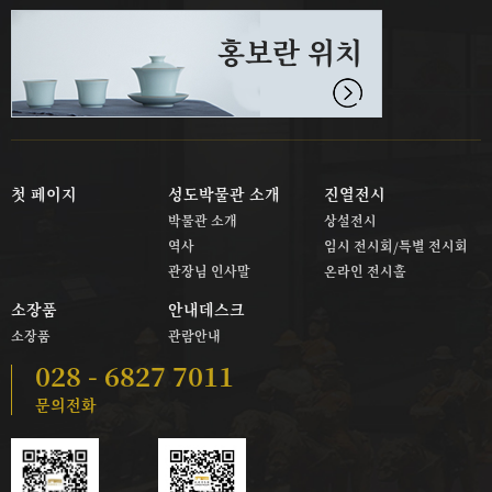
홍보란 위치
첫 페이지
성도박물관 소개
진열전시
박물관 소개
상설전시
역사
임시 전시회/특별 전시회
관장님 인사말
온라인 전시홀
소장품
안내데스크
소장품
관람안내
028 - 6827 7011
문의전화