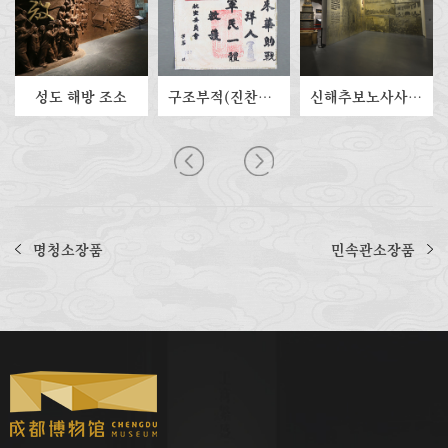
성도 해방 조소
구조부적(진찬배선생 기증)
신해추보노사사기념비
명청소장품
민속관소장품