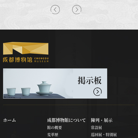
掲示板
ホーム
成都博物館について
陳列・展示
館の概要
常設展
変革歴
巡回展・特別展