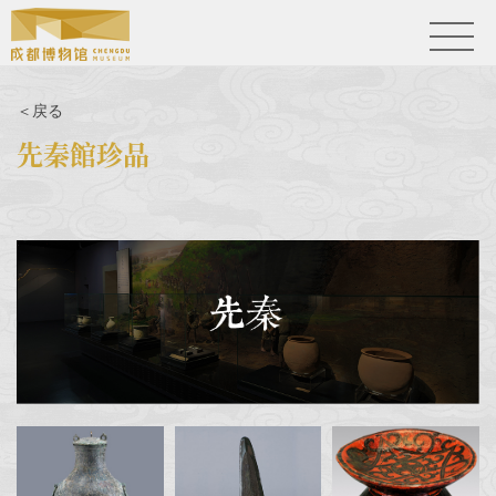
＜戻る
先秦館珍品