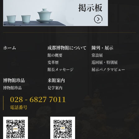
掲示板
ホーム
成都博物館について
陳列・展示
館の概要
常設展
変革歴
巡回展・特別展
館長メッセージ
展示パノラマビュー
博物館珍品
来館案内
博物館珍品
見学案内
028 - 6827 7011
電話番号