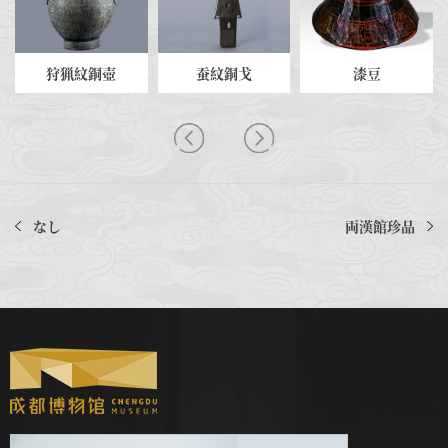
狩猟紋銅壺
蚕紋銅戈
漆豆
なし
両漢館珍品