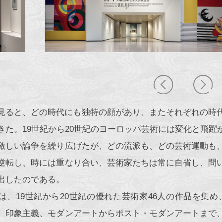
見ると、どの時代にも独特の顔があり、またそれぞれの時
きた。19世紀から20世紀のヨーロッパ芸術には変化と飛
激しい論争を繰り広げたが、どの流派も、どの芸術運動も
逆転し、時には重なり合い、芸術家たちは常に自省し、問
出したのである。
は、19世紀から20世紀の優れた芸術家46人の作品を集
、印象主義、モダンアートからポスト・モダンアートまで