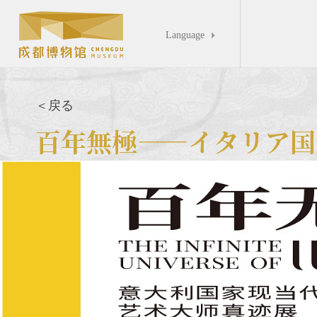
Language

＜戻る
百年無極――イタリア国