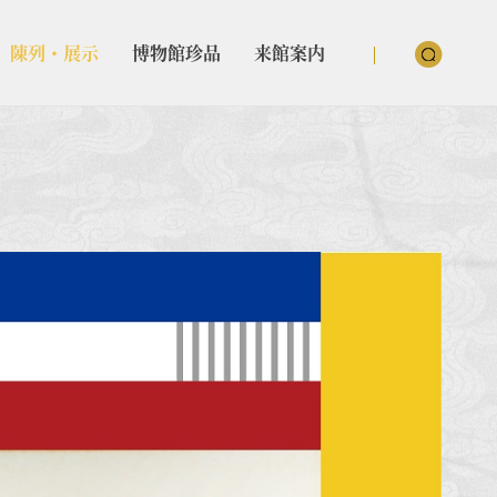
陳列・展示
博物館珍品
来館案内