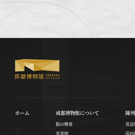
ホーム
成都博物館について
陳列
館の概要
常設
変革歴
巡回