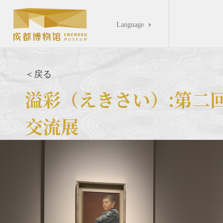
Language

＜戻る
溢彩（えきさい）:第二
交流展