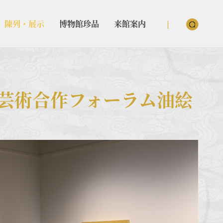
陳列・展示
博物館珍品
来館案内
芸術合作フォーラム油絵