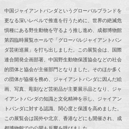
中国ジャイアントパンダというグローバルブランドを
更なる深いレベルで推進を行うために、世界の絶滅危
惧種にある野生動物を守るよう推し進め、成都博物館
第四臨時展覧ホールで「グローバルジャイアントパン
ダ芸術巡展」を打ち出しました。この展覧会は、国際
連合開発企画部署、中国野生動物保護協会などの社会
的団体と協会が主催部門となりました。そのほか多く
の団体が協催を務め、ジャイアントパンダに因んだ絵
画、写真、彫刻など芸術品が主要展示品となり、ジャ
イアントパンダの知識と文化精神を示し、ジャイアン
トパンダに対する認識、関心度と保護を高めました。
この展覧会は国外や北京、香港などにも開催され、成
都博物館での公開も反響を呼びました。