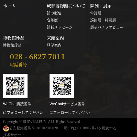
ホーム
成都博物館について
陳列・展示
館の概要
常設展
変革歴
巡回展・特別展
館長メッセージ
展示パノラマビュー
博物館珍品
来館案内
博物館珍品
見学案内
028 - 6827 7011
電話番号
WeChat購読番号
WeChatサービス番号
にフォローしてください
にフォローしてください
Copyright 2018 SWELLFUN. ALL Rights Reserved.
公安登録番号 51010502010028
蜀ICPは18018917号-1を用意する
技术サポート