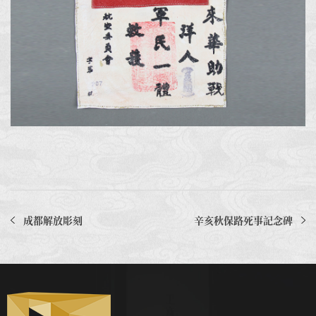
成都解放彫刻
辛亥秋保路死事記念碑