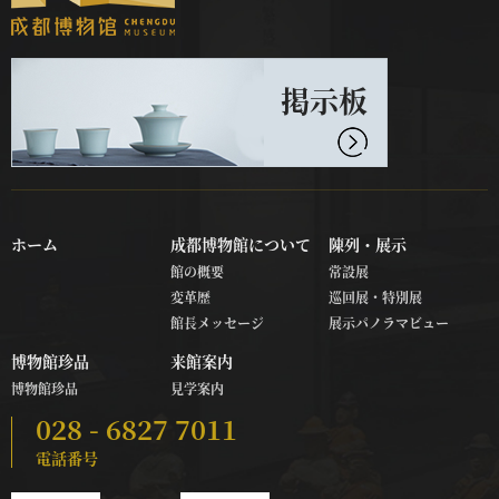
掲示板
ホーム
成都博物館について
陳列・展示
館の概要
常設展
変革歴
巡回展・特別展
館長メッセージ
展示パノラマビュー
博物館珍品
来館案内
博物館珍品
見学案内
028 - 6827 7011
電話番号