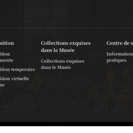
sition
Collections exquises
Centre de 
dans le Musée
ition
Information
anente
pratiques
Collections exquises
dans le Musée
ition temporaire
tion virtuelle
gne
28
蜀ICP备18018917号-1
Appui technique: approche numérique