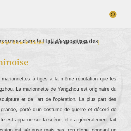
exquises dans le Hall d'exposition des
quises dans le Musée
Centre de services
hinoise
es marionnettes à tiges a la même réputation que les
gzhou. La marionnette de Yangzhou est originaire du
culpture et de l'art de l'opération. La plus part des
 grande, porté d'un costume de guerre et décoré de
tte est apparue sur la scène, elle a généralement fait
pression est sérieuse mais pas trop digne, donnant un