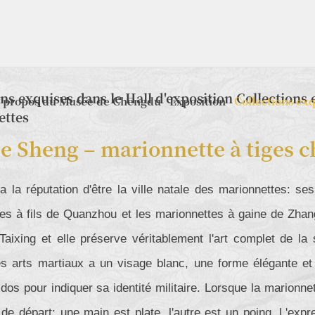
ons exquises dans le Hall d'exposition Collections 
 propos du Musée de Chengdu
Exposition
Collections ex
ettes
le Sheng – marionnette à tiges c
 la réputation d'être la ville natale des marionnettes: s
es à fils de Quanzhou et les marionnettes à gaine de Zhan
aixing et elle préserve véritablement l'art complet de la s
s arts martiaux a un visage blanc, une forme élégante et
dos pour indiquer sa identité militaire. Lorsque la marionne
 de départ: une main est plate, l'autre est un poing. L'ex