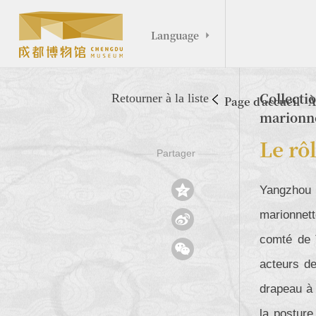
Language

Collecti
Retourner à la liste
Page d'accueil
À
marionn
Le rô
Partager
——
——

Yangzhou a
marionnett

comté de T

acteurs de
drapeau à 
la posture