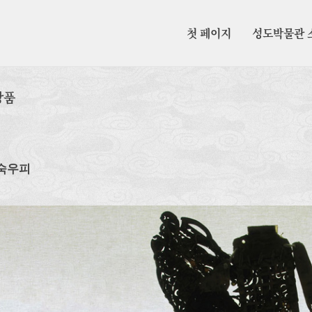
첫 페이지
성도박물관 
장품
의
숙우피