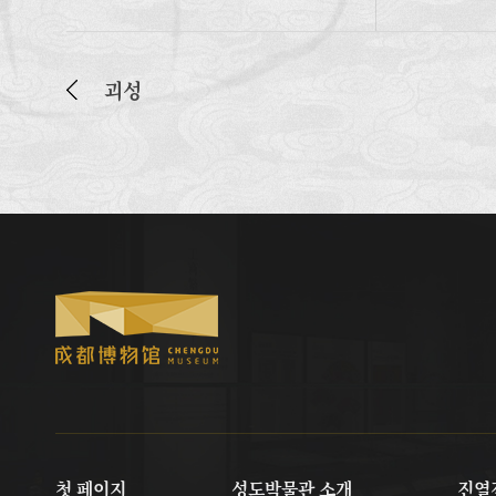
괴성
첫 페이지
성도박물관 소개
진열