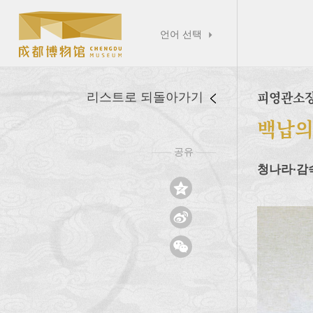
언어 선택

피영관소
리스트로 되돌아가기
백납
공유
——
——
청나라∙감


