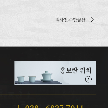
백사전∙수만금산
홍보란 위치
028 - 6827 7011