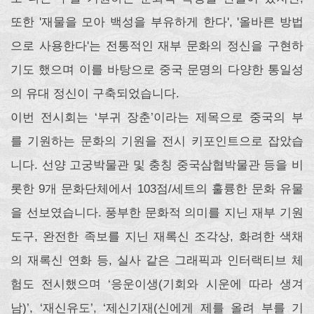
또한 '재물을 모아 백성을 부유하게 한다', '올바른 방법
으로 사용한다'는 전통적인 재부 문화의 정신을 구현하
기도 했으며 이를 바탕으로 중국 문명의 다양한 통일성
의 유대 정신이 구축되었습니다.
이번 전시회는 ‘부귀 장춘’이라는 제목으로 중국의 부
를 기원하는 문화의 기원을 전시 키포인트으로 잡았습
니다. 선양 고궁박물관 및 충칭 중국삼협박물관 등을 비
롯한 9개 문화단체에서 103점/세트의 훌륭한 문화 유물
을 선보였습니다. 풍부한 문화적 의미를 지닌 재부 기원
도구, 완전한 족보를 지닌 재록신 조각상, 화려한 색채
의 재록신 연화 등, 실사 같은 그래픽과 인터랙티브 체
험도 전시했으며 ‘응운이생(기회와 시운에 따라 생겨
남)’, ‘재신유도’, ‘제신기재(신에게 제를 올려 부를 기