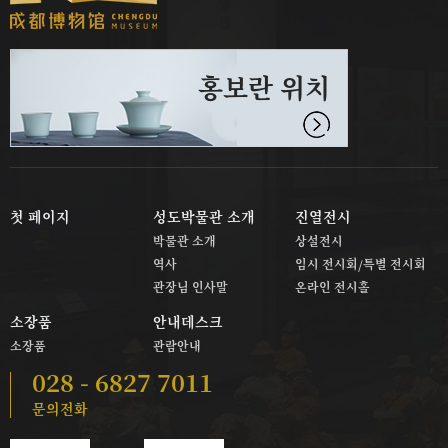
홍보란 위치
첫 페이지
성도박물관 소개
진열전시
박물관 소개
상설전시
역사
임시 전시회/특별 전시회
관장님 인사말
온라인 전시홀
소장품
안내데스크
소장품
관람안내
028 - 6827 7011
문의전화