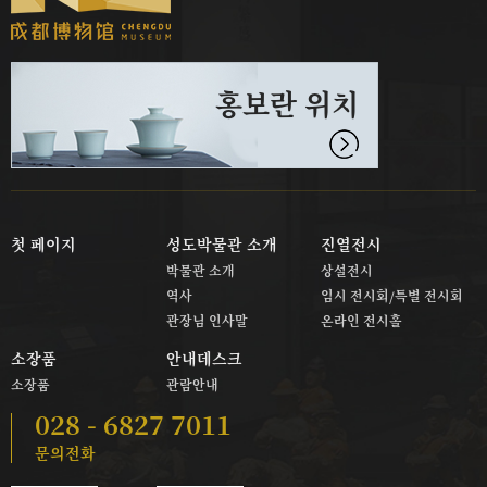
홍보란 위치
첫 페이지
성도박물관 소개
진열전시
박물관 소개
상설전시
역사
임시 전시회/특별 전시회
관장님 인사말
온라인 전시홀
소장품
안내데스크
소장품
관람안내
028 - 6827 7011
문의전화